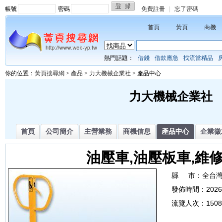
帳號
密碼
免費註冊
|
忘了密碼
首頁
黃頁
商機
熱門話題：
借錢
借款應急
找流當精品
你的位置：
黃頁搜尋網
>
產品
>
力大機械企業社
> 產品中心
力大機械企業社
首頁
公司簡介
主營業務
商機信息
產品中心
企業徵
油壓車,油壓板車,維修
縣 市：
全台
發佈時間：
2026
流覽人次：
150