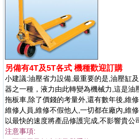
另備有4T及5T各式 機種歡迎訂購
小建議:油壓省力設備,最重要的是,油壓缸及
器之一種，液力由此轉變為機械力,這是油
拖板車,除了價錢的考量外,還有數年後,維
維修人員,維修不假他人,一切都在廠內,維修
以最快的速度將產品修護完成,不影響貴公
注意事項: