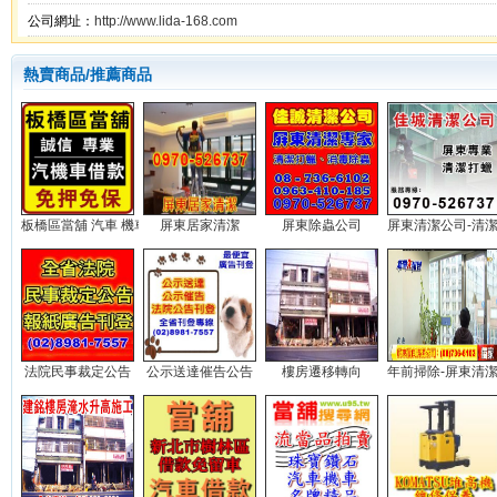
公司網址：
http://www.lida-168.com
熱賣商品/推薦商品
板橋區當舖 汽車 機車 借款...
屏東居家清潔
屏東除蟲公司
屏東清潔公司-清潔打
法院民事裁定公告
公示送達催告公告
樓房遷移轉向
年前掃除-屏東清潔公