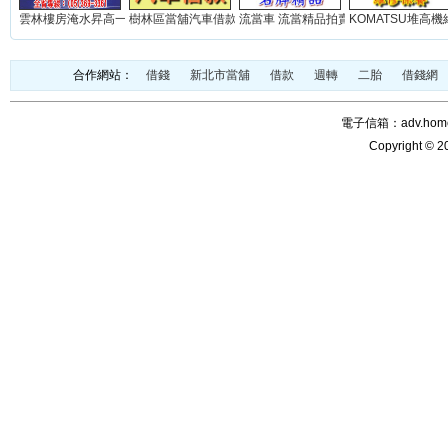
雲林樓房淹水昇高一米(實積)...
樹林區當舖汽車借款免留車...
流當車 流當精品拍賣網站...
KOMATSU堆高機維
合作網站：
借錢
新北市當舖
借款
週轉
二胎
借錢網
電子信箱：adv.home@
Copyright © 