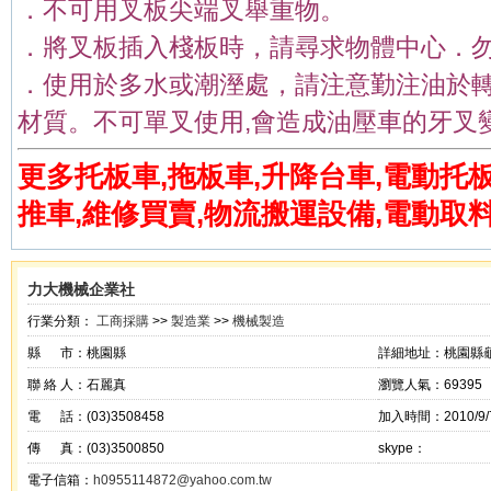
．不可用叉板尖端叉舉重物。
．將叉板插入棧板時，請尋求物體中心．
．使用於多水或潮溼處，請注意勤注油於
材質。不可單叉使用,會造成油壓車的牙叉
更多托板車,拖板車,升降台車,電動托板
推車,維修買賣,物流搬運設備,電動取
力大機械企業社
行業分類：
工商採購
>>
製造業
>>
機械製造
縣 市：桃園縣
詳細地址：桃園縣龜
聯 絡 人：石麗真
瀏覽人氣：69395
電 話：(03)3508458
加入時間：2010/9/7
傳 真：(03)3500850
skype：
電子信箱：
h0955114872@yahoo.com.tw