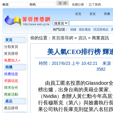
帳號
密碼
免費註冊
|
忘了密碼
首頁
黃頁
商機
熱門話題：
借錢
借款應急
找流當精品
你的位置：
黃頁搜尋網
>
資訊
> 商業資訊
黃頁
分類黃頁
美人氣CEO排行榜 輝
黃頁搜尋
免費加入+
時間：2017/6/23 上午 10:42:21
來源
商機
3582
供應信息
求購信息
由員工匿名投票的Glassdoo
尋求合作
榜出爐，出身台南的美籍企業家
商家活動
（Nvidia）創辦人黃仁勳今年
產品
行長穆斯克（第八）與臉書執行
產品搜尋
果公司執行長庫克則從第八名狂跌