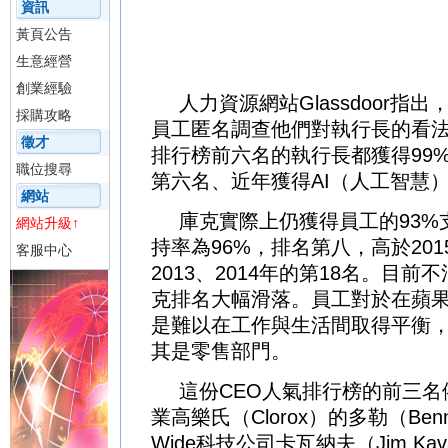
資訊
借貸
桃園借貸
新竹借貸
新竹借貸
黃頁公告
借貸
彰化借貸
南投借貸
雲林借貸
借貸
嘉義借貸
屏東借貸
台東借貸
生意經營
創業經驗
人力資源網站Glassdoor指
採購攻略
員工匿名調查他們對執行長的看法
徵才
排行榜前六名的執行長都獲得99
職位搜尋
第六名、近年獲得AI（人工智慧
網站
庫克實際上仍獲得員工的93%
網站升級↑
持率為96%，排名第八，高於20
客服中心
2013、2014年的第18名。目
克排名大幅滑落。員工對於在蘋
是難以在工作與生活間取得平衡
其是零售部門。
這份CEO人氣排行榜的前三
業高樂氏（Clorox）的多勒（Benno
Wide科技公司卡瓦納夫（Jim Ka