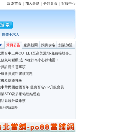
設為首頁
|
加入最愛
|
分類黃頁
|
客服中心
借錢不求人
t!
黃頁公告
產業新聞
採購攻略
創業加盟
合熱門
試辦台中三井OUTLET至高美濕地-免費接駁專車今上路
洗錢規範變嚴 這15種行為小心踩地雷！
會員註冊注意事項
一般會員資料審核問題
主機及線路升級
迎中華民國建國百年 優惠百名VIP升級會員
商業SEO及多網站連結懲處
網站系統升級維護
網站登錄說明