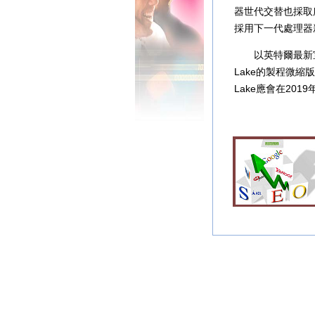
器世代交替也採取所謂
採用下一代處理器
以英特爾最新宣
Lake的製程微縮
Lake應會在201
彰化當舖