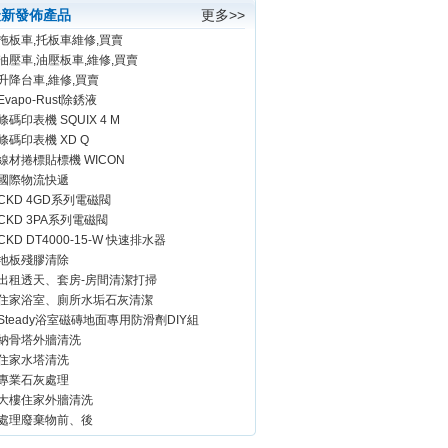
最新發佈產品
更多>>
拖板車,托板車維修,買賣
油壓車,油壓板車,維修,買賣
升降台車,維修,買賣
Evapo-Rust除銹液
條碼印表機 SQUIX 4 M
條碼印表機 XD Q
線材捲標貼標機 WICON
國際物流快遞
CKD 4GD系列電磁閥
CKD 3PA系列電磁閥
CKD DT4000-15-W 快速排水器
地板殘膠清除
出租透天、套房-房間清潔打掃
住家浴室、廁所水垢石灰清潔
Steady浴室磁磚地面專用防滑劑DIY組
納骨塔外牆清洗
住家水塔清洗
專業石灰處理
大樓住家外牆清洗
處理廢棄物前、後