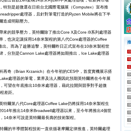
推出首款Zen架構14奈米Ryzen中央處理器後，在新興市場
特別是超微選在日前台北國際電腦展（Computex）宣布推
hreadripper處理器，且針對筆電打造的Ryzen Mobile將在下半
爾造成明顯壓力。
來的競爭壓力，英特爾除了推出Core X及Core i9系列處理器
，也決定讓採用14奈米製程的第八代Core處理器的Coffee
3季推出。而為了趁勝追擊，英特爾昨日正式宣布在10奈米製程世
分別是Cannon Lake處理器將如期推出，Ice Lake處理器
再奇（Brian Krzanich）在今年初的CES中，首度實機展示搭
on Lake處理器的筆電，業界及法人圈因此預期英特爾將在今年展
產，可望在年底推出10奈米處理器，藉此拉開與競爭對手超微
製程差距。
特爾第八代Core處理器Coffee Lake仍將採用14奈米製程生
014年推出14奈米Broadwell處理器以來，至今年將推出4個世
器，14奈米可說是英特爾最長壽的技術製程。
英特爾的半導體製程技術一直依循著摩爾定律推進，英特爾處理