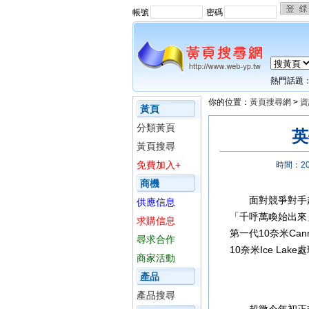
帳號
密碼
熱門話題
你的位置：
黃頁搜尋網
>
資
黃頁
分類黃頁
英
黃頁搜尋
免費加入+
時間：201
商機
面對競爭對手
供應信息
「千呼萬喚始出來
求購信息
第一代10奈米Ca
尋求合作
10奈米Ice La
商家活動
借錢
台北借錢
桃園
產品
投借錢
雲林借錢
花
產品搜尋