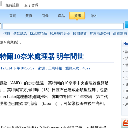
免費註冊
|
忘了密碼
首頁
黃頁
商機
產品
資訊
徵才
：
借錢
借款應急
找流當精品
房屋轉向升高
民間借貸
屏東清潔公司
高雄當舖
訊
> 商業資訊
Ho
綜
特爾10奈米處理器 明年問世
7/6/14 下午 04:55:57
來源：工商時報
瀏覽人次：4077
超微（AMD）的步步進逼，英特爾的10奈米中央處理器也算是
」。英特爾官方推特昨（13）日宣布已達成兩項里程碑，包括
nnon Lake處理器將如期推出，亦即在明年下半年登場，第二代
ke處理器也已開始進行設計（tape-in），可望緊接著在後年亮相。
借錢
新竹借錢
新竹借錢
基隆借錢
宜蘭借錢
台中借錢
彰化借錢
南
蓮借錢
高雄借錢
台南借錢
嘉義借錢
屏東借錢
台東借錢