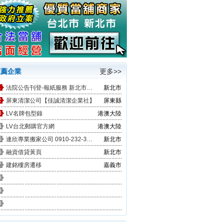
推薦企業
更多>>
法院公告刊登-報紙服務 新北市廣告
新北市
屏東清潔公司【佳誠清潔企業社】
屏東縣
LV名牌包型錄
港澳大陸
LV台北郵購官方網
港澳大陸
連欣專業搬家公司 0910-232-344 / 0953-047-909
新北市
融資借貸黃頁
新北市
建銘樓房遷移
嘉義市