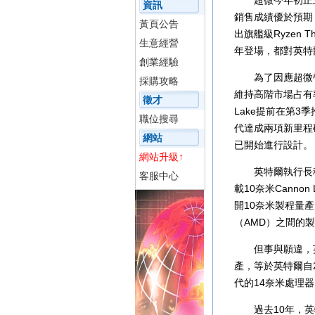
超微今年初正式
資訊
銷售成績優於預期，
黃頁公告
出旗艦級Ryzen T
生意經營
年登場，都對英特
創業經驗
為了因應超微帶
採購攻略
維持高階市場占有率
徵才
Lake提前在第
職位搜尋
代達成兩項新里程碑，
網站
已開始進行設計。
網站升級↑
英特爾執行長科
客服中心
載10奈米Cann
開10奈米製程量
（AMD）之間的
但事與願違，英
產，等於英特爾自2
代的14奈米處理
過去10年，