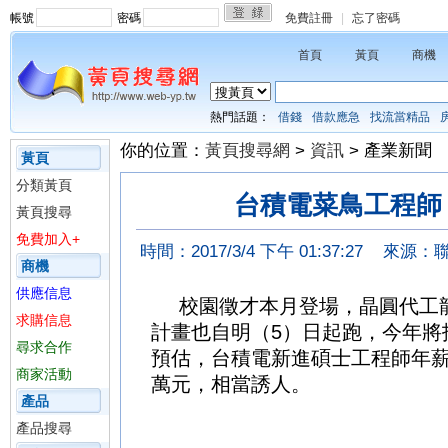
帳號
密碼
免費註冊
|
忘了密碼
首頁
黃頁
商機
熱門話題：
借錢
借款應急
找流當精品
你的位置：
黃頁搜尋網
>
資訊
> 產業新聞
黃頁
分類黃頁
台積電菜鳥工程師 
黃頁搜尋
免費加入+
時間：2017/3/4 下午 01:37:27
來源：
商機
供應信息
校園徵才本月登場，晶圓代工
求購信息
計畫也自明（5）日起跑，今年將
尋求合作
預估，台積電新進碩士工程師年薪已
商家活動
萬元，相當誘人。
汽車借款
機車
產品
借款
當舖
台中汽車借款
台北當舖
產品搜尋
款
票貼
五股區當舖
板橋區當舖
中