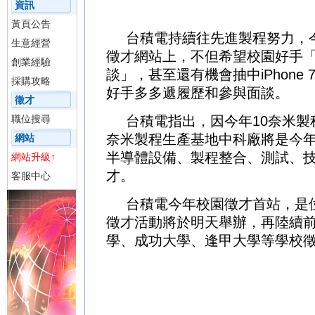
資訊
借款
士林區當舖
中和區當舖
前鎮
黃頁公告
台積電持續往先進製程努力，
生意經營
徵才網站上，不但希望校園好手
創業經驗
談」，甚至還有機會抽中iPhone 7
採購攻略
好手多多遞履歷和參與面談。
徵才
職位搜尋
台積電指出，因今年10奈米製
奈米製程生產基地中科廠將是今
網站
半導體設備、製程整合、測試、
網站升級↑
才。
客服中心
台積電今年校園徵才首站，是
徵才活動將於明天舉辦，再陸續
學、成功大學、逢甲大學等學校
當舖
順利當舖
苓雅區當舖
明成當
永利當舖
北屯區當舖
台中當舖
盛
舖
高家當舖
善化當舖
台南當舖
詠
當舖
590當舖
優質當舖