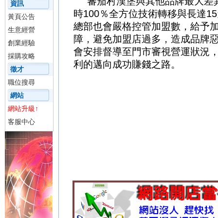
蕃茄村漢堡與其他品牌最大差
資訊
時100％全方位技術轉移與長達1
黃頁公告
總部也會嚴格控管加盟數，給予加
生意經營
障，避免加盟店過多，造成品牌
創業經驗
會安排督導至門市審視營運狀況
採購攻略
利的邁向成功賺錢之路。
生生當
徵才
新竹當舖
寶億當舖
三民區當舖
興
職位搜尋
舖
蘆洲區當舖
利鼎當舖
三民區當
網站
東當舖
宜蘭當舖
宏達當舖
新莊區
網站升級↑
美麗華當舖
旺宏當舖
板橋區當舖
客服中心
記當舖
苓雅區當舖
生生當舖
中山
舖
中山區當舖
華旗當舖
新興區當
中和當舖