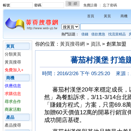
帳號
密碼
免費註冊
|
忘了密碼
首頁
黃頁
商機
熱門話題：
借錢
借款應急
找流當精品
你的位置：
黃頁搜尋網
>
資訊
> 創業加盟
黃頁
分類黃頁
蕃茄村漢堡 打造
黃頁搜尋
免費加入+
時間：2016/2/26 下午 05:25:20
來源：
商機
供應信息
蕃茄村漢堡20年來穩定成長
求購信息
然」為餐點訴求，3/11-3/14
尋求合作
「賺錢方程式」方案，只需69.8
商家活動
加贈60天價值12萬的開幕行銷
產品
成功開店基礎。
產品搜尋