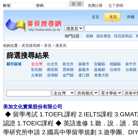
帳號
密碼
免費註冊
|
忘了密碼
首頁
黃頁
商機
熱門話題：
借錢
借款應急
找流當精品
你的位置：
黃頁搜尋網
>
黃頁
>
搜黃頁
篩選搜尋結果
縣市區域
全台灣
台北市
新北市
基隆市
宜蘭縣
桃園縣
新竹市
彰化縣
南投縣
雲林縣
嘉義市
嘉義縣
台南市
台南縣
台東縣
澎湖縣
金門縣
連江縣
港澳大陸
美加文化實業股份有限公司
◆ 留學考試 1.TOEFL課程 2.IELTS課程 3.GMA
認證 1.TOEIC課程 ◆ 英語進修 1.聽．說．讀．
學研究所申請 2.國高中學留學規劃 3.遊學團、DIY