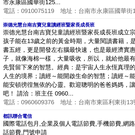
市永康區國華街125...
電話：
0910075119
地址：
台南市永康區國華街1
崇德光慧台南吉寶兒童讀經班暨家長成長班
崇德光慧台南吉寶兒童讀經班暨家長成長班成立宗
孩子能在13歲之前的黃金時期，大量閱讀書籍，
書五經，更是開發左右腦最快速，也是最經濟實
子，就像海棉一樣，大量吸收，所以，就給他最
先賢留下來的智慧。經典：是宇宙人生永恆真理
人生的境界；讀經～能開啟生命的智慧；讀經～
能安頓徬徨無依的心靈。歡迎聰明的爸爸媽媽，
吧！ 請洽：班主任 0960...
電話：
0960609376
地址：
台南市東區利東街13
都訊聯合電信
國際電話包月,企業及個人電話節費,手機節費,網路
話節費,門號申請