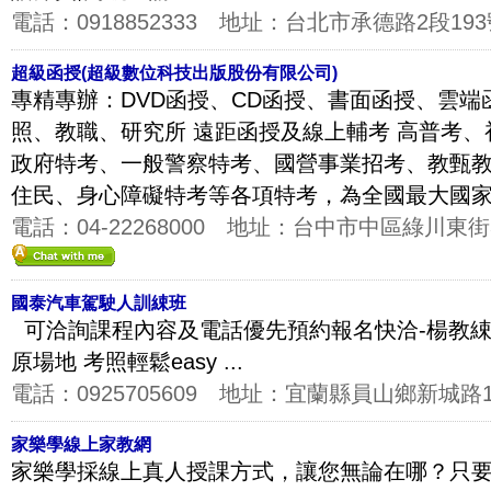
電話：
0918852333
地址：
台北市承德路2段193
超級函授(超級數位科技出版股份有限公司)
專精專辦：DVD函授、CD函授、書面函授、雲端
照、教職、研究所 遠距函授及線上輔考 高普考
政府特考、一般警察特考、國營事業招考、教甄
住民、身心障礙特考等各項特考，為全國最大國家考
電話：
04-22268000
地址：
台中市中區綠川東街3
國泰汽車駕駛人訓綀班
可洽詢課程內容及電話優先預約報名快洽-楊教綀 092
原場地 考照輕鬆easy ...
電話：
0925705609
地址：
宜蘭縣員山鄉新城路18
家樂學線上家教網
家樂學採線上真人授課方式，讓您無論在哪？只