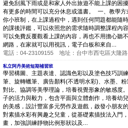
避免刮風下雨或是和家人外出旅遊不能上課的困
有更多的時間可以充分休息或溫書。 一、教學方
你小班制，在上課過程中，遇到任何問題都能隨時
的課後評鑑，可以依照您的需求隨時調整課程內容
可以免費反覆觀看上課的內容，再也不用擔心聽不
網路，在家就可以用視訊，電子白板和來自...
電話：
04-23109155
地址：
台中市西屯區大隆路1
私立阿丹美術短期補習班
學習構圖、主題表達、認識色彩以及塗色技巧訓
筆、旋轉蠟筆、廣告顏料(不透明水彩)、水墨、
對比、協調等美學理論，培養視覺形象的敏感度
子的活力與毅力，包含平面與立體創作，培養幼
的美感，設計豐富多元勞作及遊戲，啟發小朋友
對素描水彩有興趣之兒童，從基礎素描技法入門
畫，加強訓練靜物比例形狀以及...