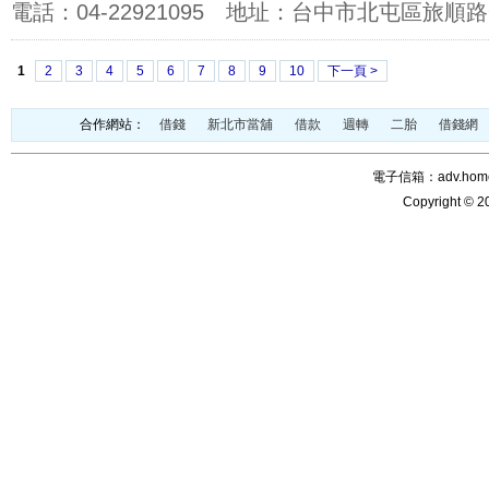
電話：
04-22921095
地址：
台中市北屯區旅順路
1
2
3
4
5
6
7
8
9
10
下一頁 >
合作網站：
借錢
新北市當舖
借款
週轉
二胎
借錢網
電子信箱：adv.home@
Copyright © 