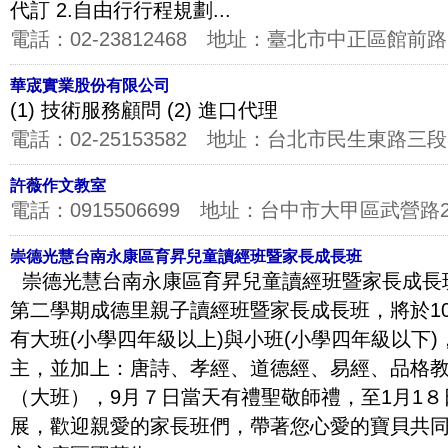
代訂 2.自由行行程規劃...
電話：
02-23812468
地址：
臺北市中正區館前路2
華宬實業股份有限公司
(1) 技術服務顧問 (2) 進口代理
電話：
02-25153582
地址：
台北市民生東路三段36
許薇作文教室
電話：
0915506699
地址：
台中市大甲區武營路2
崇德光慧台南永康區育昇兒童讀經班暨家長成長班
崇德光慧台南永康區育昇兒童讀經班暨家長成長班(
第二學期成德里親子讀經班暨家長成長班，將於101
有大班(小學四年級以上)與小班(小學四年級以下
主，並加上：唐詩、孝經、道德經、易經、品格教
（大班），9月７日當天有禮聖敬師禮，至1月1８日
展，歡迎親愛的家長班們，帶著您心愛的寶貝共