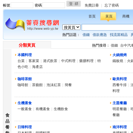
帳號
密碼
免費註冊
|
忘了密碼
首頁
黃頁
商機
熱門話題：
借錢
借款應急
找流當精品
分類黃頁
熱門搜尋：
借錢
台中汽
本國料理
火鍋燒烤
台菜
|
客家菜
|
港式飲茶
|
中式料理
|
藥膳料理
|
特
鐵板燒
|
火
色小吃
|
海產店
咖啡茶館
歐美料理
咖啡館
|
茶藝館
|
泡沫紅茶
|
簡餐
西餐牛排
|
料理
生機素食
主題餐廳
一般素食
|
有機素食
|
生機飲食
明星餐廳
|
食
餐廳
品
餐
日韓料理
南洋料理
飲