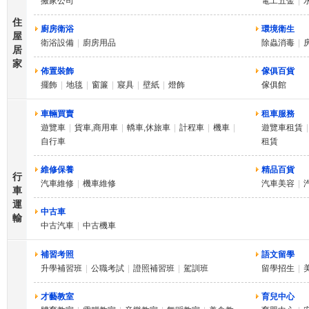
搬家公司
電工五金
|
住
廚房衛浴
環境衛生
屋
衛浴設備
|
廚房用品
除蟲消毒
|
居
家
佈置裝飾
傢俱百貨
擺飾
|
地毯
|
窗簾
|
寢具
|
壁紙
|
燈飾
傢俱館
車輛買賣
租車服務
遊覽車
|
貨車,商用車
|
轎車,休旅車
|
計程車
|
機車
|
遊覽車租賃
|
自行車
租賃
維修保養
精品百貨
行
汽車維修
|
機車維修
汽車美容
|
車
運
中古車
輸
中古汽車
|
中古機車
補習考照
語文留學
升學補習班
|
公職考試
|
證照補習班
|
駕訓班
留學招生
|
才藝教室
育兒中心