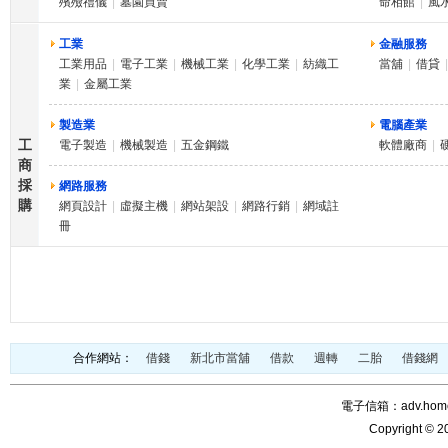
殯殮禮儀
|
墓園買賣
命相館
|
風
工業
金融服務
工業用品
|
電子工業
|
機械工業
|
化學工業
|
紡織工
當舖
|
借貸
|
業
|
金屬工業
製造業
電腦產業
工
電子製造
|
機械製造
|
五金鋼鐵
軟體廠商
|
商
採
網路服務
購
網頁設計
|
虛擬主機
|
網站架設
|
網路行銷
|
網域註
冊
合作網站：
借錢
新北市當舖
借款
週轉
二胎
借錢網
電子信箱：adv.home@
Copyright © 