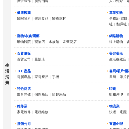
廣告製作
|
廣告招牌
人力仲介
|
健康醫藥
專業委託
醫院診所
|
健康食品
|
醫療器材
事務所(律師,
社
|
翻譯社
|
寵物/水族/園藝
網路購物
動物醫院
|
寵物店
|
水族館
|
園藝花店
線上購物
|
百貨量販
美容藥妝
百貨公司
|
量販店
生活藥妝店
|
生
活
３Ｃ產品
書局/唱片/樂
消
電腦產品
|
家電產品
|
手機
書局
|
唱片
費
特色商店
印刷
影音光碟
|
個性商店
|
情趣用品
照相沖印
|
維修業
物流業
家電維修
|
電梯維修
快遞
|
宅配
禮儀公司
五術命理