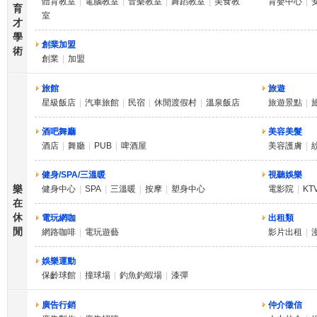
體育教室
|
電腦教室
|
音樂教室
|
舞蹈教室
|
美食教
育嬰中心
|
育
室
才
學
創業加盟
術
創業
|
加盟
旅館
旅遊
星級飯店
|
汽車旅館
|
民宿
|
休閒渡假村
|
溫泉飯店
旅遊景點
|
酒吧舞廳
美容美髮
酒店
|
舞廳
|
PUB
|
啤酒屋
美容護膚
|
健身/SPA/三溫暖
視聽娛樂
樂
健身中心
|
SPA
|
三溫暖
|
按摩
|
塑身中心
電影院
|
KT
在
休
電玩網咖
出租類
閒
網路咖啡
|
電玩遊藝
影片出租
|
娛樂運動
保齡球館
|
撞球場
|
釣魚釣蝦場
|
漆彈
廣告行銷
仲介徵信