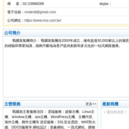
傳 真：02-23888286
skype：
電子信箱：
nsstestt@gmail.com
公司網址：
https://www.nss.com.tw/
公司簡介
戰國策集團簡介： 戰國策集團自2000年成立，擁有超過30,000家以上的
的經驗和專業知識，能夠不斷地為客戶提供創新和多元化的一站式網路服務。
主營業務
最新商機
更多>>
戰國策主要服務項目： 雲端服務：虛擬主機、Linux主
還沒有信息！
機、Ｗindow主機、vps主機、WordPress主機、主機代管、
海外主機、郵件主機等 資安服務：SSL安全憑證、WAF防火
牆、DDOS服務等 網站設計：形象網站、一頁式網站、購物