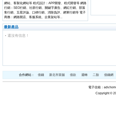
網站、客製化網站等 程式設計：APP開發、程式開發等 網路
行銷：SEO行銷、社群行銷、關鍵字廣告、網紅行銷、部落
客行銷、五星評論、口碑行銷、消除負評、網軍行銷等 電子
商務：網路開店、客服系統、企業架站等...
最新產品
還沒有信息！
合作網站：
借錢
新北市當舖
借款
週轉
二胎
借錢網
電子信箱：adv.home@
Copyright © 