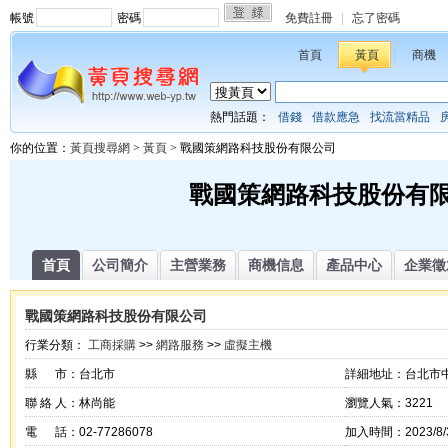
帳號
密碼
免費註冊
|
忘了密碼
首頁
黃頁
商機
熱門話題：
借錢
借款應急
找流當精品
你的位置：
黃頁搜尋網
>
黃頁
> 戰國策網路科技股份有限公司
戰國策網路科技股份有
首頁
公司簡介
主營業務
商機信息
產品中心
企業徵
戰國策網路科技股份有限公司
行業分類：
工商採購
>>
網路服務
>>
虛擬主機
縣 市：台北市
詳細地址：台北市中
聯 絡 人：林尚能
瀏覽人氣：3221
電 話：02-77286078
加入時間：2023/8/3