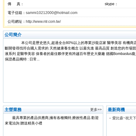
傳 真：
skype：
電子信箱：
sammi10212000@hotmail.com
公司網址：
http://www.ntr.com.tw/
公司簡介
本公司是歷史悠久,超過全台80%以上的專業沙龍店家 醫學美容 有機商店
斷開發尋找符合國人需求的 天然健康養生概念 以最先進 最高品質 創造您的市場
液系列 是醫學美容 保養者的最佳夥伴更有跨越百年歷史大藥廠 德國Bombastus
保證產品獨特 : 日常...
主營業務
最新商機
更多>>
最具專業的產品供應商,擁有各種獨特,療效性產品 歡迎
來電洽詢 贈送精美小禮