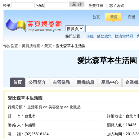
帳號
密碼
免費註冊
|
忘了密碼
首頁
黃頁
商機
熱門話題：
借錢
借款應急
找流當精品
你的位置：
黃頁搜尋網
>
黃頁
> 愛比森草本生活園
愛比森草本生活園
首頁
公司簡介
主營業務
商機信息
產品中心
企業徵
愛比森草本生活園
行業分類：
生活消費
>>
美容藥妝
>>
化妝品
縣 市：台北市
詳細地址：台北市中
聯 絡 人：林媼珊
瀏覽人氣：18426
電 話：(02)25616184
加入時間：2012/3/9