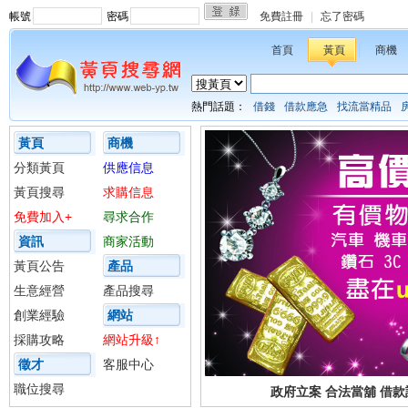
帳號
密碼
免費註冊
|
忘了密碼
首頁
黃頁
商機
熱門話題：
借錢
借款應急
找流當精品
黃頁
商機
分類黃頁
供應信息
黃頁搜尋
求購信息
免費加入+
尋求合作
資訊
商家活動
黃頁公告
產品
生意經營
產品搜尋
創業經驗
網站
採購攻略
網站升級↑
徵才
客服中心
職位搜尋
政府立案 合法當舖 借款請上h