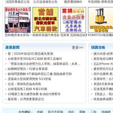
法院民事裁定公告
公示送達催告公告
樓房遷移轉向
年前掃除-屏東清潔公
雲林樓房淹水昇高一米(實積)...
樹林區當舖汽車借款免留車...
流當車 流當精品拍賣網站...
KOMATSU堆高機維
產業新聞
更多>>
採購攻略
驚！2026年前這5行業恐爆失業潮
台積電年育300名AI工程師 盼理工必修AI
新型免疫治療
「勞基法修法迫使勞方任人宰割」綠委林淑芬：未來勞工只休8小時連續上班12天可能合法
忘記iPhone
結構轉型警訊！52家企業衰退
麥當勞也可以
缺地問題難解 4千家臨時登記工廠 面臨無家可歸
找中信棄將 
雲嘉南大型就業博覽會 5/13登場
長庚研究：台
台泥：環保島恐淪為死島
房貸8月新承做
台積電菜鳥工程師 年薪150萬
宏達電賣手機
10職業工會欠繳勞保費 各項給付將暫停
【我是人・我
嚴長壽：台灣需要重新定位
啃老族將成壓
合作網站：
借錢
新北市當舖
借款
週轉
二胎
借錢網