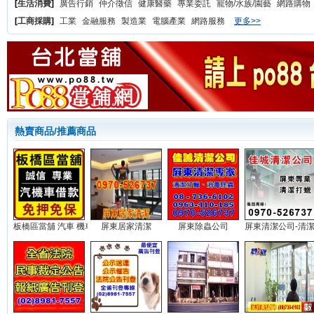
[
生活消費
]
廣告行銷
仲介徵信
健康醫藥
專業委託
寵物/水族/園藝
網路購物
[
工商採購
]
工業
金融服務
製造業
電腦產業
網路服務
更多>>
熱賣商品/推薦商品
板橋區當舖 汽車 機車 借款...
屏東居家清潔
屏東除蟲公司
屏東清潔公司-清潔打