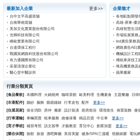
最新加入企業
更多>>
企業徵才
台中太平高盛當舖
各地駐點開發
台南華南當舖
高雄-屏東-優
美加文化實業股份有限公司
高雄智慧生活
光輝科技有限公司
市場拓展業務
峰歐實業有限公司
led廣告業務員
台達環保工程行
網路廣告AE(業
戰國策網路科技股份有限公司
機械設計工程
有力通國際有限公司
傳統車床技工
采屋清潔企業社
堆高機業務及
醫心堂中醫診所
蘋果搬家
行業分類黃頁
[
食品餐飲
]
本國料理
火鍋燒烤
咖啡茶館
歐美料理
生機素食
主題餐廳
日韓
[
衣著配件
]
婚紗
服飾
眼鏡鐘錶
行李皮包
配件
更多>>
[
住屋居家
]
保全消防
房仲
搬家
設計裝潢
廚房衛浴
環境衛生
佈置裝飾
傢
[
行車運輸
]
車輛買賣
租車服務
維修保養
精品百貨
中古車
更多>>
[
育才學術
]
補習考照
語文留學
才藝教室
育兒中心
創業加盟
更多>>
[
樂在休閒
]
旅館
旅遊
酒吧舞廳
美容美髮
健身/SPA/三溫暖
視聽娛樂
電玩