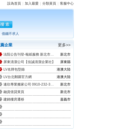
設為首頁
|
加入最愛
|
分類黃頁
|
客服中心
借錢不求人
推薦企業
更多>>
法院公告刊登-報紙服務 新北市廣告
新北市
屏東清潔公司【佳誠清潔企業社】
屏東縣
LV名牌包型錄
港澳大陸
LV台北郵購官方網
港澳大陸
連欣專業搬家公司 0910-232-344 / 0953-047-909
新北市
融資借貸黃頁
新北市
建銘樓房遷移
嘉義市