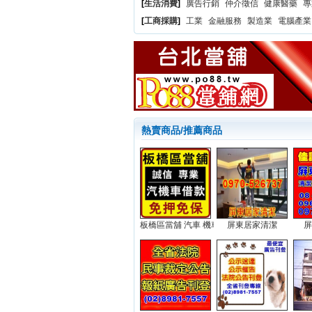
[
生活消費
]
廣告行銷
仲介徵信
健康醫藥
專
[
工商採購
]
工業
金融服務
製造業
電腦產業
熱賣商品/推薦商品
板橋區當舖 汽車 機車 借款...
屏東居家清潔
屏