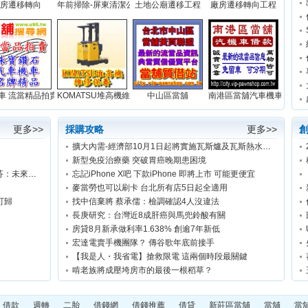
房遷移轉向
年前掃除-屏東清潔公司...
土地公廟遷移工程
廠房遷移轉向工程
..
車 流當精品拍賣網站...
KOMATSU堆高機維修保養...
中山區當舖
南港區當舖汽車機車借款免留
更多>>
採購攻略
更多>>
擴大內需-經濟部10月1日起將實施瓦斯爐及瓦斯熱水器「節氣」補助
新型免疫治療藥 突破胃癌晚期患困境
「勞基法修法迫使勞方任人宰割」綠委林淑芬：未來勞工只休8小時連續上班12天可能合法
忘記iPhone X吧 下款iPhone 即將上市 可能更便宜
麥當勞也可以刷卡 台北所有店5日起全適用
可歸
找中信棄將 蔡承儒：檢調確認4人沒違法
長庚研究：台灣近8成肝癌與馬兜鈴酸有關
房貸8月新承做利率1.638% 創逾7年新低
宏達電賣手機團隊？ 傳谷歌年底前接手
【我是人・我省電】搶救限電 這兩個時段最關鍵
啃老族將成壓垮房市的最後一根稻草？
借款
週轉
二胎
借錢網
借錢推薦
借貸
新莊區當舖
當舖
當