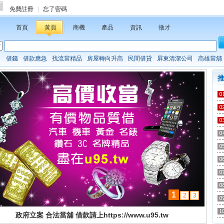
免費註冊
|
忘了密碼
首頁
黃頁
商機
產品
資訊
徵才
：
借錢
借款應急
找流當精品
房屋轉向升高
民間借貸
屏東清潔公司
高雄當舖
1
2
3
政府立案 合法當舖 借款請上https://www.u95.tw