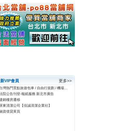
新VIP會員
更多>>
台灣熱門景點旅遊包車 / 自由行規劃 / 機場接送 / 旅館代訂
法院公告刊登-報紙服務 新北市廣告
建銘樓房遷移
屏東清潔公司【佳誠清潔企業社】
融資借貸黃頁