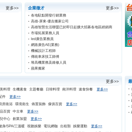
更多>>
企業徵才
更多>>
各地駐點開發行銷業務
高雄-屏東-優吉搬家公司
高雄智慧生活聯盟已於即日起擴大招募各地區經銷商
市場拓展業務人員
led廣告業務員
網路廣告AE(業務)
機械設計工程師
傳統車床技工師傅
堆高機業務及維修人員
蘋果搬家
更多>>
最
美料理
生機素食
主題餐廳
日韓料理
南洋料理
速食快餐
更多>>
配件
更多>>
廚房衛浴
環境衛生
佈置裝飾
傢俱百貨
更多>>
品百貨
中古車
更多>>
兒中心
創業加盟
更多>>
健身/SPA/三溫暖
視聽娛樂
電玩網咖
出租類
娛樂運動
更多>>