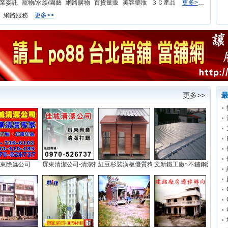
業委託
寵物/水族/園藝
網路購物
百貨量販
美容藥妝
３Ｃ產品
更多>>
網路服務
更多>>
更多>>
東除蟲公司
屏東清潔公司-清潔打蠟...
紅豆杉裝潢板優質狗屋...
文新鐵工廠~不鏽鋼浪板...