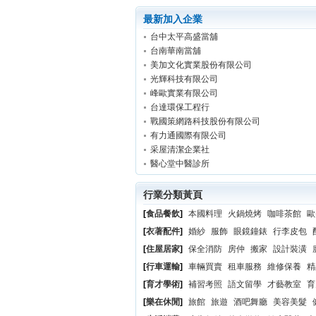
最新加入企業
台中太平高盛當舖
台南華南當舖
美加文化實業股份有限公司
光輝科技有限公司
峰歐實業有限公司
台達環保工程行
戰國策網路科技股份有限公司
有力通國際有限公司
采屋清潔企業社
醫心堂中醫診所
行業分類黃頁
[
食品餐飲
]
本國料理
火鍋燒烤
咖啡茶館
歐
[
衣著配件
]
婚紗
服飾
眼鏡鐘錶
行李皮包
[
住屋居家
]
保全消防
房仲
搬家
設計裝潢
[
行車運輸
]
車輛買賣
租車服務
維修保養
精
[
育才學術
]
補習考照
語文留學
才藝教室
育
[
樂在休閒
]
旅館
旅遊
酒吧舞廳
美容美髮