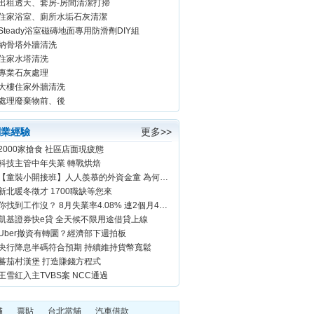
出租透天、套房-房間清潔打掃
住家浴室、廁所水垢石灰清潔
Steady浴室磁磚地面專用防滑劑DIY組
納骨塔外牆清洗
住家水塔清洗
專業石灰處理
大樓住家外牆清洗
車...
處理廢棄物前、後
創業經驗
更多>>
2000家搶食 社區店面現疲態
科技主管中年失業 轉戰烘焙
【童裝小開接班】人人羨慕的外資金童 為何放棄8位數年薪改賣童裝
新北暖冬徵才 1700職缺等您來
你找到工作沒？ 8月失業率4.08% 連2個月4字頭
凱基證券快e貸 全天候不限用途借貸上線
Uber撤資有轉圜？經濟部下週拍板
央行降息半碼符合預期 持續維持貨幣寬鬆
蕃茄村漢堡 打造賺錢方程式
王雪紅入主TVBS案 NCC通過
舖
票貼
台北當舖
汽車借款