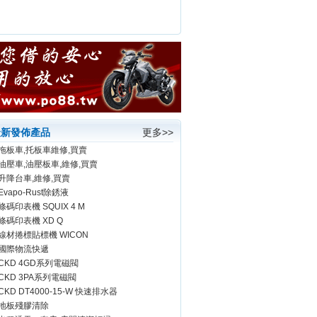
最新發佈產品
更多>>
拖板車,托板車維修,買賣
油壓車,油壓板車,維修,買賣
升降台車,維修,買賣
Evapo-Rust除銹液
條碼印表機 SQUIX 4 M
條碼印表機 XD Q
線材捲標貼標機 WICON
國際物流快遞
CKD 4GD系列電磁閥
CKD 3PA系列電磁閥
CKD DT4000-15-W 快速排水器
地板殘膠清除