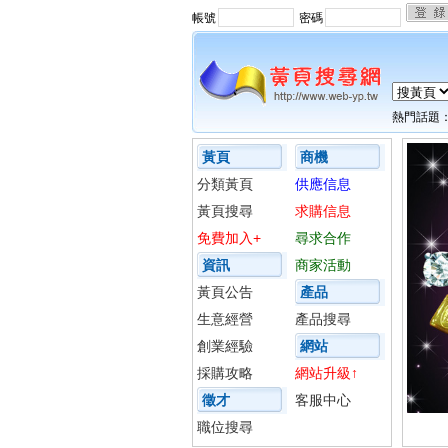
帳號
密碼
熱門話題
黃頁
商機
分類黃頁
供應信息
黃頁搜尋
求購信息
免費加入+
尋求合作
資訊
商家活動
黃頁公告
產品
生意經營
產品搜尋
創業經驗
網站
採購攻略
網站升級↑
徵才
客服中心
職位搜尋