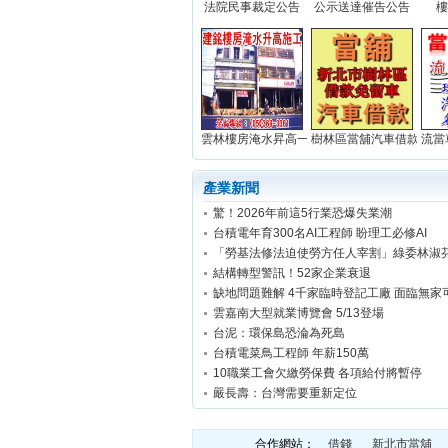
法院民事裁定公告
公示送達催告公告
樓
雲林樓房淹水昇高一米(實積)...
樹林區當舖汽車借款免留車.
流當
產業新聞
驚！2026年前這5行業恐爆失業潮
台積電年育300名AI工程師 盼理工必修AI
結構轉型警訊！52家企業衰退
缺地問題難解 4千家臨時登記工廠 面臨無家
雲嘉南大型就業博覽會 5/13登場
台泥：環保島恐淪為死島
台積電菜鳥工程師 年薪150萬
10職業工會欠繳勞保費 各項給付將暫停
嚴長壽：台灣需要重新定位
合作網站：
借錢
新北市當舖