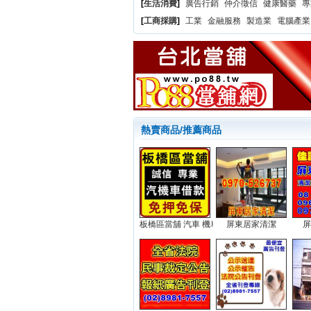
[
生活消費
]
廣告行銷
仲介徵信
健康醫藥
專
[
工商採購
]
工業
金融服務
製造業
電腦產業
熱賣商品/推薦商品
板橋區當舖 汽車 機車 借款...
屏東居家清潔
屏