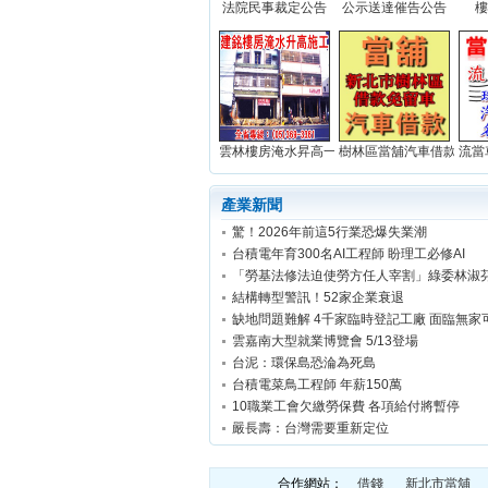
法院民事裁定公告
公示送達催告公告
樓
雲林樓房淹水昇高一米(實積)...
樹林區當舖汽車借款免留車.
流當
產業新聞
驚！2026年前這5行業恐爆失業潮
台積電年育300名AI工程師 盼理工必修AI
結構轉型警訊！52家企業衰退
缺地問題難解 4千家臨時登記工廠 面臨無家
雲嘉南大型就業博覽會 5/13登場
台泥：環保島恐淪為死島
台積電菜鳥工程師 年薪150萬
10職業工會欠繳勞保費 各項給付將暫停
嚴長壽：台灣需要重新定位
合作網站：
借錢
新北市當舖