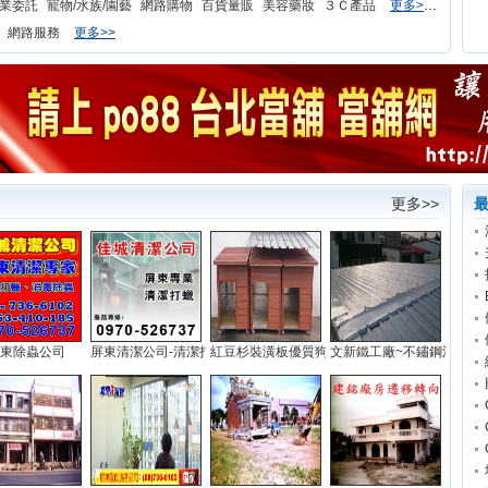
業委託
寵物/水族/園藝
網路購物
百貨量販
美容藥妝
３Ｃ產品
更多>>
網路服務
更多>>
更多>>
東除蟲公司
屏東清潔公司-清潔打蠟...
紅豆杉裝潢板優質狗屋...
文新鐵工廠~不鏽鋼浪板...