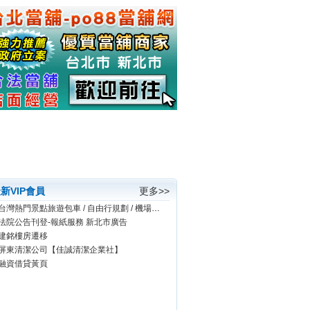
新VIP會員
更多>>
台灣熱門景點旅遊包車 / 自由行規劃 / 機場接送 / 旅館代訂
法院公告刊登-報紙服務 新北市廣告
建銘樓房遷移
屏東清潔公司【佳誠清潔企業社】
融資借貸黃頁