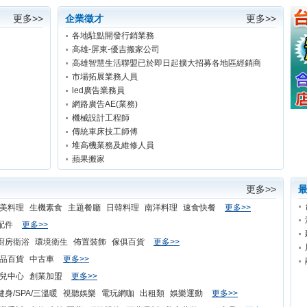
更多>>
企業徵才
更多>>
各地駐點開發行銷業務
高雄-屏東-優吉搬家公司
高雄智慧生活聯盟已於即日起擴大招募各地區經銷商
市場拓展業務人員
led廣告業務員
網路廣告AE(業務)
機械設計工程師
傳統車床技工師傅
堆高機業務及維修人員
蘋果搬家
更多>>
最
美料理
生機素食
主題餐廳
日韓料理
南洋料理
速食快餐
更多>>
配件
更多>>
廚房衛浴
環境衛生
佈置裝飾
傢俱百貨
更多>>
品百貨
中古車
更多>>
兒中心
創業加盟
更多>>
健身/SPA/三溫暖
視聽娛樂
電玩網咖
出租類
娛樂運動
更多>>