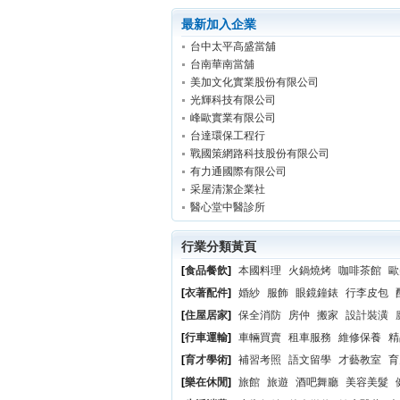
最新加入企業
台中太平高盛當舖
台南華南當舖
美加文化實業股份有限公司
光輝科技有限公司
峰歐實業有限公司
台達環保工程行
戰國策網路科技股份有限公司
有力通國際有限公司
采屋清潔企業社
醫心堂中醫診所
行業分類黃頁
[
食品餐飲
]
本國料理
火鍋燒烤
咖啡茶館
歐
[
衣著配件
]
婚紗
服飾
眼鏡鐘錶
行李皮包
[
住屋居家
]
保全消防
房仲
搬家
設計裝潢
[
行車運輸
]
車輛買賣
租車服務
維修保養
精
[
育才學術
]
補習考照
語文留學
才藝教室
育
[
樂在休閒
]
旅館
旅遊
酒吧舞廳
美容美髮