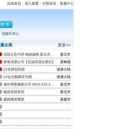
設為首頁
|
加入最愛
|
分類黃頁
|
客服中心
借錢不求人
推薦企業
更多>>
法院公告刊登-報紙服務 新北市廣告
新北市
屏東清潔公司【佳誠清潔企業社】
屏東縣
LV名牌包型錄
港澳大陸
LV台北郵購官方網
港澳大陸
連欣專業搬家公司 0910-232-344 / 0953-047-909
新北市
融資借貸黃頁
新北市
建銘樓房遷移
嘉義市