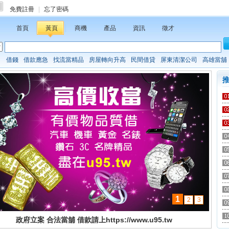
免費註冊
|
忘了密碼
首頁
黃頁
商機
產品
資訊
徵才
：
借錢
借款應急
找流當精品
房屋轉向升高
民間借貸
屏東清潔公司
高雄當舖
1
2
3
政府立案 合法當舖 借款請上https://www.u95.tw