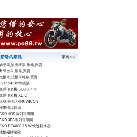
最新發佈產品
更多>>
油壓車,油壓板車,維修,買賣
升降台車,維修,買賣
拖板車,托板車維修,買賣
Evapo-Rust除銹液
條碼印表機 SQUIX 4 M
條碼印表機 XD Q
線材捲標貼標機 WICON
國際物流快遞
CKD 4GD系列電磁閥
CKD 3PA系列電磁閥
CKD DT4000-15-W 快速排水器
地板殘膠清除