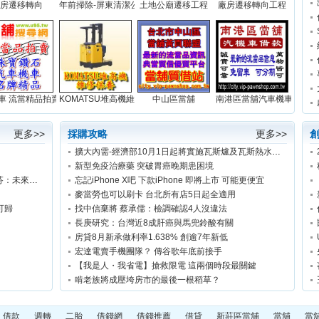
房遷移轉向
年前掃除-屏東清潔公司...
土地公廟遷移工程
廠房遷移轉向工程
..
車 流當精品拍賣網站...
KOMATSU堆高機維修保養...
中山區當舖
南港區當舖汽車機車借款免留
更多>>
採購攻略
更多>>
擴大內需-經濟部10月1日起將實施瓦斯爐及瓦斯熱水器「節氣」補助
新型免疫治療藥 突破胃癌晚期患困境
「勞基法修法迫使勞方任人宰割」綠委林淑芬：未來勞工只休8小時連續上班12天可能合法
忘記iPhone X吧 下款iPhone 即將上市 可能更便宜
麥當勞也可以刷卡 台北所有店5日起全適用
可歸
找中信棄將 蔡承儒：檢調確認4人沒違法
長庚研究：台灣近8成肝癌與馬兜鈴酸有關
房貸8月新承做利率1.638% 創逾7年新低
宏達電賣手機團隊？ 傳谷歌年底前接手
【我是人・我省電】搶救限電 這兩個時段最關鍵
啃老族將成壓垮房市的最後一根稻草？
借款
週轉
二胎
借錢網
借錢推薦
借貸
新莊區當舖
當舖
當