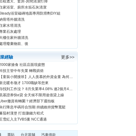
出租透天、套房-房間清潔打掃
住家浴室、廁所水垢石灰清潔
Steady浴室磁磚地面專用防滑劑DIY組
納骨塔外牆清洗
住家水塔清洗
專業石灰處理
大樓住家外牆清洗
車...
處理廢棄物前、後
創業經驗
更多>>
2000家搶食 社區店面現疲態
科技主管中年失業 轉戰烘焙
【童裝小開接班】人人羨慕的外資金童 為何放棄8位數年薪改賣童裝
新北暖冬徵才 1700職缺等您來
你找到工作沒？ 8月失業率4.08% 連2個月4字頭
凱基證券快e貸 全天候不限用途借貸上線
Uber撤資有轉圜？經濟部下週拍板
央行降息半碼符合預期 持續維持貨幣寬鬆
蕃茄村漢堡 打造賺錢方程式
王雪紅入主TVBS案 NCC通過
舖
票貼
台北當舖
汽車借款