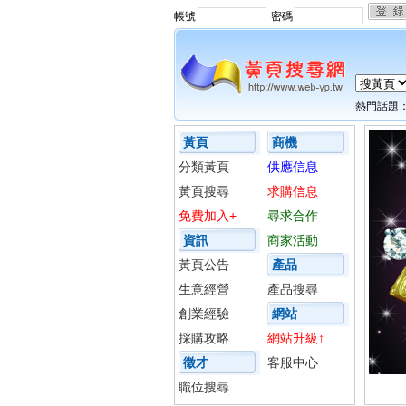
帳號
密碼
熱門話題
黃頁
商機
分類黃頁
供應信息
黃頁搜尋
求購信息
免費加入+
尋求合作
資訊
商家活動
黃頁公告
產品
生意經營
產品搜尋
創業經驗
網站
採購攻略
網站升級↑
徵才
客服中心
職位搜尋