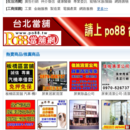
[
生活消費
]
廣告行銷
仲介徵信
健康醫藥
專業委託
寵物/水族/園藝
網路購物
[
工商採購
]
工業
金融服務
製造業
電腦產業
網路服務
更多>>
熱賣商品/推薦商品
板橋區當舖 汽車 機車 借款...
屏東居家清潔
屏東除蟲公司
屏東清潔公司-清潔打