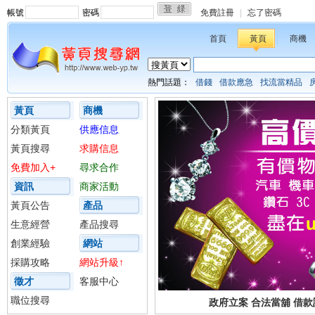
帳號
密碼
免費註冊
|
忘了密碼
首頁
黃頁
商機
熱門話題：
借錢
借款應急
找流當精品
黃頁
商機
分類黃頁
供應信息
黃頁搜尋
求購信息
免費加入+
尋求合作
資訊
商家活動
黃頁公告
產品
生意經營
產品搜尋
創業經驗
網站
採購攻略
網站升級↑
徵才
客服中心
職位搜尋
政府立案 合法當舖 借款請上h