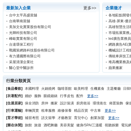
最新加入企業
更多>>
企業徵才
台中太平高盛當舖
各地駐點開發
台南華南當舖
高雄-屏東-優
美加文化實業股份有限公司
高雄智慧生活
光輝科技有限公司
市場拓展業務
峰歐實業有限公司
led廣告業務員
台達環保工程行
網路廣告AE(業
戰國策網路科技股份有限公司
機械設計工程
有力通國際有限公司
傳統車床技工
采屋清潔企業社
堆高機業務及
醫心堂中醫診所
蘋果搬家
行業分類黃頁
[
食品餐飲
]
本國料理
火鍋燒烤
咖啡茶館
歐美料理
生機素食
主題餐廳
日韓
[
衣著配件
]
婚紗
服飾
眼鏡鐘錶
行李皮包
配件
更多>>
[
住屋居家
]
保全消防
房仲
搬家
設計裝潢
廚房衛浴
環境衛生
佈置裝飾
傢
[
行車運輸
]
車輛買賣
租車服務
維修保養
精品百貨
中古車
更多>>
[
育才學術
]
補習考照
語文留學
才藝教室
育兒中心
創業加盟
更多>>
[
樂在休閒
]
旅館
旅遊
酒吧舞廳
美容美髮
健身/SPA/三溫暖
視聽娛樂
電玩