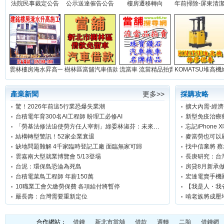
法院民事裁定公告
公示送達催告公告
樓房遷移轉向
年前掃除-屏東清潔公
雲林樓房淹水昇高一米(實積)...
樹林區當舖汽車借款免留車...
流當車 流當精品拍賣網站...
KOMATSU堆高機維
產業新聞
更多>>
採購攻略
驚！2026年前這5行業恐爆失業潮
台積電年育300名AI工程師 盼理工必修AI
新型免疫治療
「勞基法修法迫使勞方任人宰割」綠委林淑芬：未來勞工只休8小時連續上班12天可能合法
忘記iPhone
結構轉型警訊！52家企業衰退
麥當勞也可以
缺地問題難解 4千家臨時登記工廠 面臨無家可歸
找中信棄將 
雲嘉南大型就業博覽會 5/13登場
長庚研究：台
台泥：環保島恐淪為死島
房貸8月新承做
台積電菜鳥工程師 年薪150萬
宏達電賣手機
10職業工會欠繳勞保費 各項給付將暫停
【我是人・我
嚴長壽：台灣需要重新定位
啃老族將成壓
合作網站：
借錢
新北市當舖
借款
週轉
二胎
借錢網