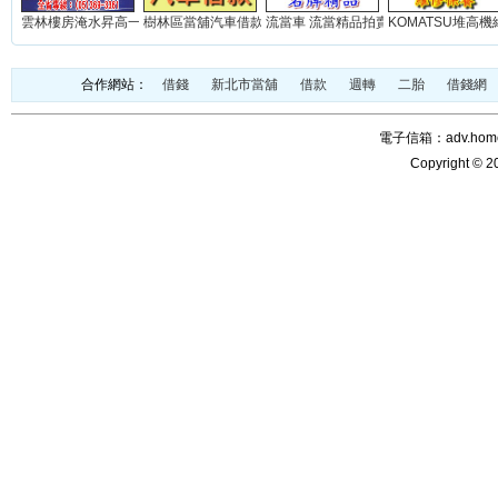
雲林樓房淹水昇高一米(實積)...
樹林區當舖汽車借款免留車...
流當車 流當精品拍賣網站...
KOMATSU堆高機維
合作網站：
借錢
新北市當舖
借款
週轉
二胎
借錢網
電子信箱：adv.home@
Copyright © 