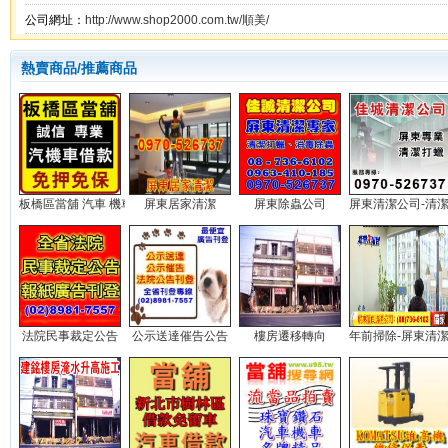
公司網址：
http://www.shop2000.com.tw/順美/
熱賣商品/推薦商品
板橋區當舖 汽車 機車 借款...
屏東居家清潔
屏東除蟲公司
屏東清潔公司-清潔打
法院民事裁定公告
公示送達催告公告
樓房遷移轉向
年前掃除-屏東清潔公