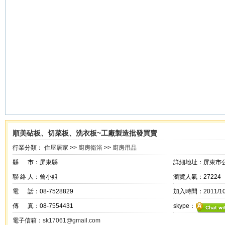
順美砧板、切菜板、洗衣板~工廠製造批發買賣
行業分類：
住屋居家
>>
廚房衛浴
>>
廚房用品
縣 市：屏東縣
詳細地址：屏東市公
聯 絡 人：曾小姐
瀏覽人氣：27224
電 話：08-7528829
加入時間：2011/10/
傳 真：08-7554431
skype：
電子信箱：
sk17061@gmail.com