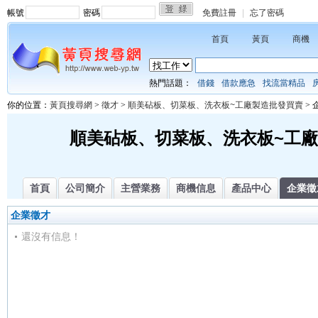
帳號
密碼
免費註冊
|
忘了密碼
首頁
黃頁
商機
熱門話題：
借錢
借款應急
找流當精品
你的位置：
黃頁搜尋網
>
徵才
>
順美砧板、切菜板、洗衣板~工廠製造批發買賣
> 
順美砧板、切菜板、洗衣板~工
首頁
公司簡介
主營業務
商機信息
產品中心
企業徵
企業徵才
還沒有信息！