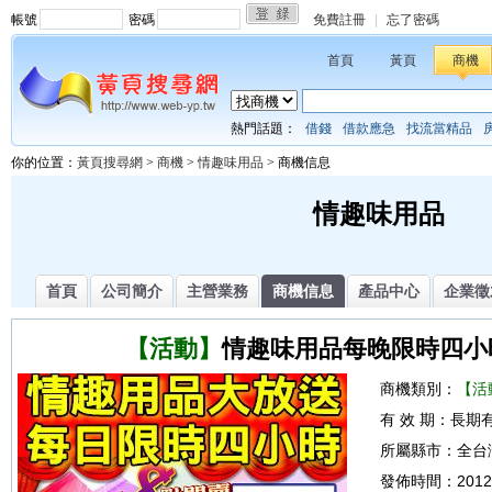
帳號
密碼
免費註冊
|
忘了密碼
首頁
黃頁
商機
熱門話題：
借錢
借款應急
找流當精品
你的位置：
黃頁搜尋網
>
商機
>
情趣味用品
> 商機信息
情趣味用品
首頁
公司簡介
主營業務
商機信息
產品中心
企業徵
【活動】
情趣味用品每晚限時四小
商機類別：
【活
有 效 期：
長期
所屬縣市：
全台
發佈時間：
2012