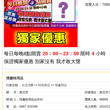
流覽人次：
706
每日每晚8點開賣
20：00～23：59
限時
4
小時
保證獨家優惠 別家沒有 我才敢大聲
情趣味用品
行業分類：
生活消費
>>
特色商店
>>
情趣用品
縣 市：新北市
詳細地址：新北市
聯 絡 人：情趣味用品合作社
瀏覽人氣：98996
電 話：0987-333348
加入時間：2010/12/