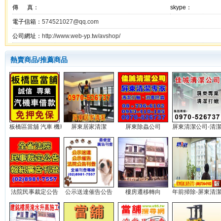
傳 真：
skype：
電子信箱：
574521027@qq.com
公司網址：
http://www.web-yp.tw/avshop/
熱賣商品/推薦商品
板橋區當舖 汽車 機車 借款...
屏東居家清潔
屏東除蟲公司
屏東清潔公司-清潔打
法院民事裁定公告
公示送達催告公告
樓房遷移轉向
年前掃除-屏東清潔公