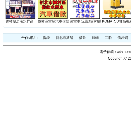
雲林樓房淹水昇高一米(實積)...
樹林區當舖汽車借款免留車...
流當車 流當精品拍賣網站...
KOMATSU堆高機維
合作網站：
借錢
新北市當舖
借款
週轉
二胎
借錢網
電子信箱：adv.home@
Copyright © 