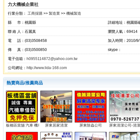
力大機械企業社
行業分類：
工商採購
>>
製造業
>>
機械製造
縣 市：桃園縣
詳細地址：桃園縣龜
聯 絡 人：石麗真
瀏覽人氣：69414
電 話：(03)3508458
加入時間：2010/9/7
傳 真：(03)3500850
skype：
電子信箱：
h0955114872@yahoo.com.tw
公司網址：
http://www.lida-168.com
熱賣商品/推薦商品
板橋區當舖 汽車 機車 借款...
屏東居家清潔
屏東除蟲公司
屏東清潔公司-清潔打