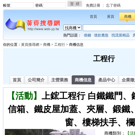
帳號
密碼
免費註冊
|
忘了密碼
首頁
黃頁
商機
熱門話題：
借錢
借款應急
找流當精品
你的位置：
黃頁搜尋網
>
商機
>
工程行
> 商機信息
工程行
首頁
公司簡介
主營業務
商機信息
產品中心
企業徵
【活動】
上鋐工程行 白鐵鐵門、
信箱、鐵皮屋加蓋、夾層、鍛鐵
窗、樓梯扶手、欄
商機類別：
【活