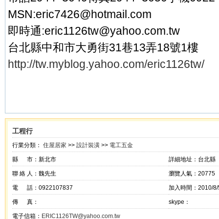
MSN:eric7426@hotmail.com
即時通:eric1126tw@yahoo.com.tw
台北縣中和市大勇街31巷13弄18號1樓
http://tw.myblog.yahoo.com/eric1126tw/
工程行
行業分類：
住屋居家
>>
設計裝潢
>>
電工五金
縣 市：新北市
詳細地址：台北縣
聯 絡 人：魏先生
瀏覽人氣：20775
電 話：0922107837
加入時間：2010/8/5
傳 真：
skype：
電子信箱：
ERIC1126TW@yahoo.com.tw