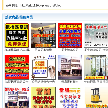
公司網址：
http://eric1126tw.pixnet.net/blog
熱賣商品/推薦商品
板橋區當舖 汽車 機車 借款...
屏東居家清潔
屏東除蟲公司
屏東清潔公司-清潔打
法院民事裁定公告
公示送達催告公告
樓房遷移轉向
年前掃除-屏東清潔公