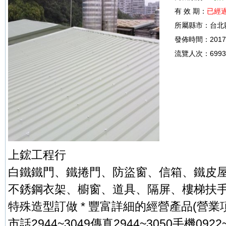
有 效 期：
已經
所屬縣市：
台北
發佈時間：
2017
流覽人次：
699
上鋐工程行
白鐵鐵門、鐵捲門、防盜窗、信箱、鐵皮
不銹鋼衣架、櫥窗、道具、隔屏、樓梯扶
特殊造型訂做 * 豐富詳細的經營產品(營業
市話2944~3049傳真2944~3050手機0922~