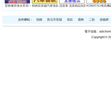
雲林樓房淹水昇高一米(實積)...
樹林區當舖汽車借款免留車...
流當車 流當精品拍賣網站...
KOMATSU堆高機維
合作網站：
借錢
新北市當舖
借款
週轉
二胎
借錢網
電子信箱：adv.home@
Copyright © 