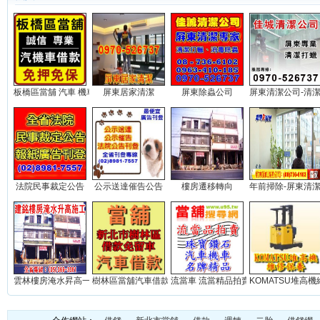
板橋區當舖 汽車 機車 借款...
屏東居家清潔
屏東除蟲公司
屏東清潔公司-清潔打
法院民事裁定公告
公示送達催告公告
樓房遷移轉向
年前掃除-屏東清潔公
雲林樓房淹水昇高一米(實積)...
樹林區當舖汽車借款免留車...
流當車 流當精品拍賣網站...
KOMATSU堆高機維