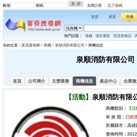
帳號
密碼
免費註冊
|
忘了密碼
首頁
黃頁
商機
熱門話題：
借錢
借款應急
找流當精品
你的位置：
黃頁搜尋網
>
商機
>
泉順消防有限公司
> 商機信息
泉順消防有限公司
首頁
公司簡介
主營業務
商機信息
產品中心
企業徵
【活動】
泉順消防有限
商機類別：
【活
有 效 期：
已經
所屬縣市：
高雄
發佈時間：
2012