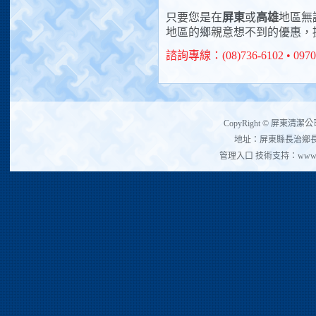
只要您是在
屏東
或
高雄
地區無
地區的鄉親意想不到的優惠，
諮詢專線：(08)736-6102 • 097
CopyRight © 屏東清潔公
地址：屏東縣長治鄉長興村
管理入口
技術支持：
www.