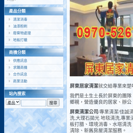
產品分類
清潔消毒
油漆粉刷
廢棄物處理
地板打蠟
商機分類
供應訊息
求購商機
合作訊息
商業活動
屏東居家清潔
就交給專業來楚
站內搜索
我們是土生土長於屏東的團隊
鄉親，營造優良的居家、辦公
屏東清潔公司
/專業清潔/佳誠
洗,大理石拋光 地毯清洗,專
板打腊、環境消毒、水塔清洗
清除、新舊房屋清潔服務。