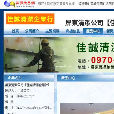
您好！歡迎來到黃頁搜尋網，
[請登錄]
[免費註冊]
[返回
屏東清潔公司【
首頁
公司簡介
主營業務
商機信息
產品中心
新聞
企業名片
產品中心
屏東清潔公司【佳誠清潔企業社】
聯絡人：佳誠清潔
電 話：0970-526-737
傳 真：
網 址：
http://www.web-yp.tw/0911696266
Skype ：