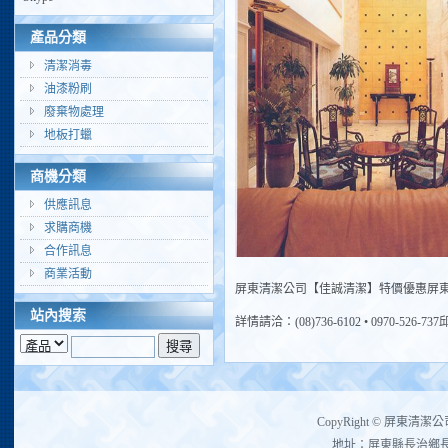
產品分類
清潔消毒
油漆粉刷
廢棄物處理
地板打蠟
商機分類
供應訊息
求購商機
合作訊息
商業活動
屏東清潔公司【佳誠清潔】特價優惠屏
站內搜索
詳情請洽：(08)736-6102 • 0970-526-73
CopyRight © 屏東清潔公
地址：屏東縣長治鄉長興村