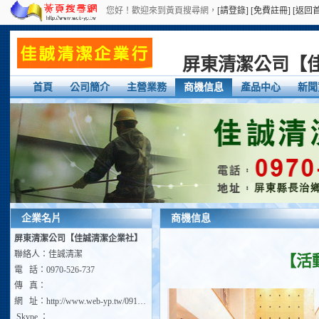
您好！歡迎來到黃頁搜尋網，
[請登錄]
[免費註冊]
[返回
屏東清潔公司【
首頁
公司簡介
主營業務
商機信息
產品中心
新聞
企業名片
商機信息
屏東清潔公司【佳誠清潔企業社】
聯絡人：佳誠清潔
【活
電 話：0970-526-737
傳 真：
網 址：
http://www.web-yp.tw/0911696266
Skype ：